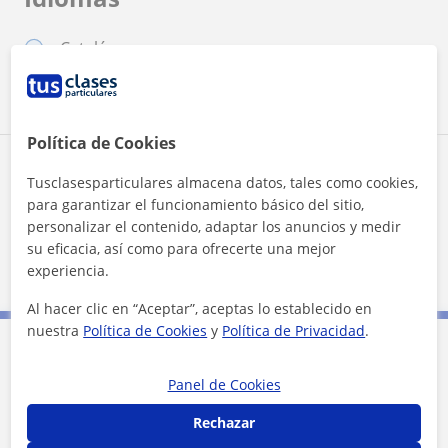
Catalán
Español
Política de Cookies
Zona de Miriam
Tusclasesparticulares almacena datos, tales como cookies,
para garantizar el funcionamiento básico del sitio,
Localidades a las que se desplaza para dar clase
personalizar el contenido, adaptar los anuncios y medir
su eficacia, así como para ofrecerte una mejor
Novelda
Aspe
experiencia.
Al hacer clic en “Aceptar”, aceptas lo establecido en
nuestra
Política de Cookies
y
Política de Privacidad
.
Contacta con Miriam
Panel de Cookies
Rechazar
Tarifa
10
€/h