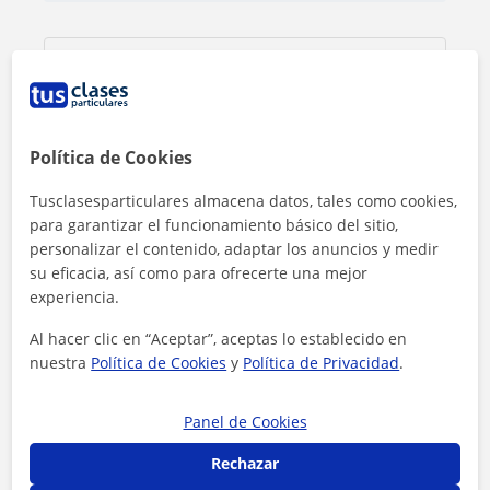
Política de Cookies
Tusclasesparticulares almacena datos, tales como cookies,
para garantizar el funcionamiento básico del sitio,
personalizar el contenido, adaptar los anuncios y medir
su eficacia, así como para ofrecerte una mejor
experiencia.
Al hacer clic en “Aceptar”, aceptas lo establecido en
Al hacer clic, aceptas nuestro
aviso legal
y de
privacidad
nuestra
Política de Cookies
y
Política de Privacidad
.
Panel de Cookies
Contactar ahora
Rechazar