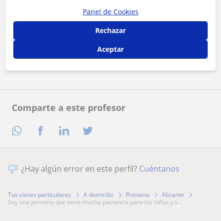
Panel de Cookies
Al hacer clic, aceptas nuestro
aviso legal
y de
privacidad
Rechazar
Aceptar
Contactar ahora
Comparte a este profesor
¿Hay algún error en este perfil?
Cuéntanos
Tus clases particulares
A domicilio
Primaria
Alicante
soy una persona que tiene mucha paciencia para los niños y s...