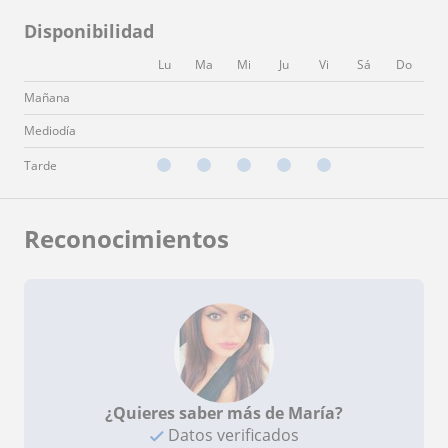
Disponibilidad
Lu
Ma
Mi
Ju
Vi
Sá
Do
Mañana
Mediodía
Tarde
Reconocimientos
¿Quieres saber más de María?
Datos verificados