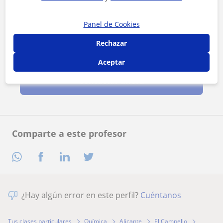
Panel de Cookies
Rechazar
Al hacer clic, aceptas nuestro
aviso legal
y de
privacidad
Aceptar
Contactar ahora
Comparte a este profesor
¿Hay algún error en este perfil?
Cuéntanos
Tus clases particulares
Química
Alicante
El Campello