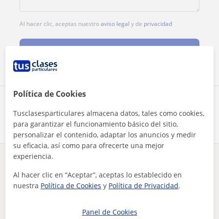
Al hacer clic, aceptas nuestro
aviso legal
y de
privacidad
Contactar ahora
Política de Cookies
Comparte a este profesor
Tusclasesparticulares almacena datos, tales como cookies,
para garantizar el funcionamiento básico del sitio,
personalizar el contenido, adaptar los anuncios y medir
su eficacia, así como para ofrecerte una mejor
experiencia.
¿Hay algún error en este perfil?
Cuéntanos
Al hacer clic en “Aceptar”, aceptas lo establecido en
nuestra
Política de Cookies
y
Política de Privacidad
.
Tus clases particulares
A domicilio
Futbol
Alicante
profesor de fútbol, mejorar el rendimiento futbolístico, tan...
Panel de Cookies