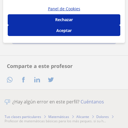
Panel de Cookies
Rechazar
Al hacer clic, aceptas nuestro
aviso legal
y de
privacidad
Aceptar
Contactar ahora
Comparte a este profesor
¿Hay algún error en este perfil?
Cuéntanos
Tus clases particulares
Matemáticas
Alicante
Dolores
profesor de matemáticas básicas para los más peques. si su h...