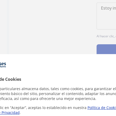
Al hacer clic
¿Hay algún error en este perfil?
Cuéntanos
 de Cookies
particulares almacena datos, tales como cookies, para garantizar el
ento básico del sitio, personalizar el contenido, adaptar los anunc
eficacia, así como para ofrecerte una mejor experiencia.
lic en “Aceptar”, aceptas lo establecido en nuestra
Política de Cook
e Privacidad
.
 Alicante que pueden interesarte