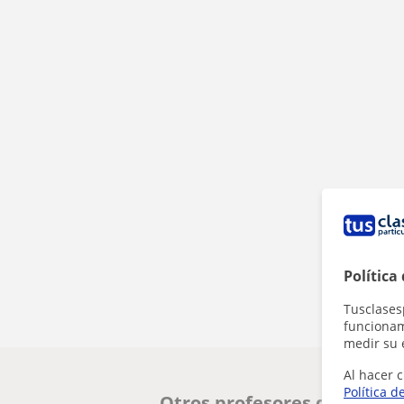
Política
Tusclases
funcionami
medir su 
Al hacer c
Política d
Otros profesores de ESO en