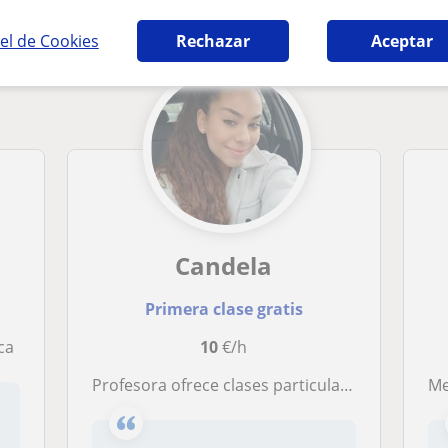
el de Cookies
Rechazar
Aceptar
Candela
Primera clase gratis
ca
10
€/h
Profesora ofrece clases particulares en todas las materias en los niveles de Primaria, Eso y Bachillerato
M
,