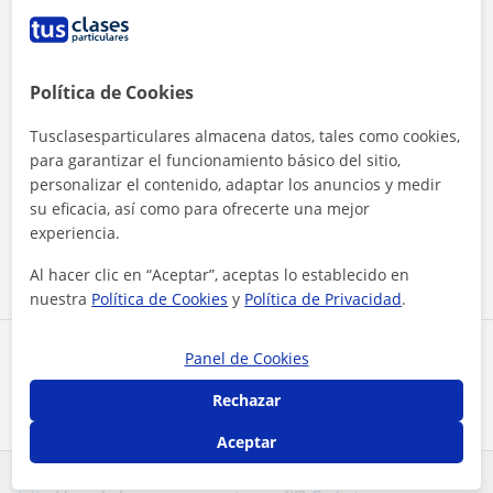
Política de Cookies
Tusclasesparticulares almacena datos, tales como cookies,
para garantizar el funcionamiento básico del sitio,
Al hacer clic, aceptas nuestro
aviso legal
y de
privacidad
personalizar el contenido, adaptar los anuncios y medir
su eficacia, así como para ofrecerte una mejor
experiencia.
Contactar ahora
Al hacer clic en “Aceptar”, aceptas lo establecido en
nuestra
Política de Cookies
y
Política de Privacidad
.
Comparte a este profesor
Panel de Cookies
Rechazar
Aceptar