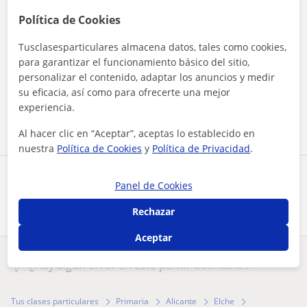
Política de Cookies
Tusclasesparticulares almacena datos, tales como cookies,
para garantizar el funcionamiento básico del sitio,
Al hacer clic, aceptas nuestro
aviso legal
y de
privacidad
personalizar el contenido, adaptar los anuncios y medir
su eficacia, así como para ofrecerte una mejor
experiencia.
Contactar ahora
Al hacer clic en “Aceptar”, aceptas lo establecido en
nuestra
Política de Cookies
y
Política de Privacidad
.
Comparte a este profesor
Panel de Cookies
Rechazar
Aceptar
¿Hay algún error en este perfil?
Cuéntanos
Tus clases particulares
Primaria
Alicante
Elche