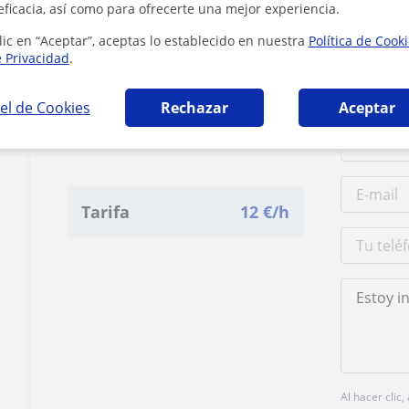
eficacia, así como para ofrecerte una mejor experiencia.
10 km
5 mi
lic en “Aceptar”, aceptas lo establecido en nuestra
Política de Cook
e Privacidad
.
el de Cookies
Rechazar
Aceptar
Contacta con Beatriz
Tarifa
12
€/h
Al hacer clic