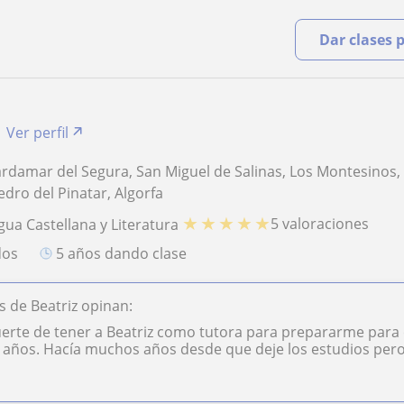
Dar clases 
Ver perfil
ardamar del Segura, San Miguel de Salinas, Los Montesinos, P
dro del Pinatar, Algorfa
★
★
★
★
★
5 valoraciones
gua Castellana y Literatura
dos
5 años dando clase
 de Beatriz opinan:
rte de tener a Beatriz como tutora para prepararme para 
años. Hacía muchos años desde que deje los estudios pero B