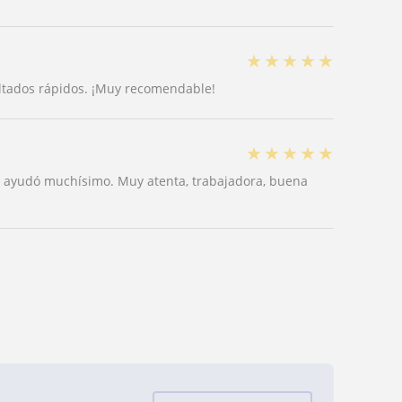
★
★
★
★
★
ultados rápidos. ¡Muy recomendable!
★
★
★
★
★
e ayudó muchísimo. Muy atenta, trabajadora, buena