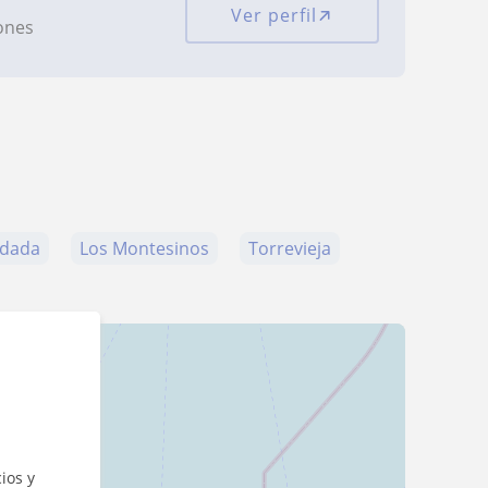
Ver perfil
iones
adada
Los Montesinos
Torrevieja
ios y