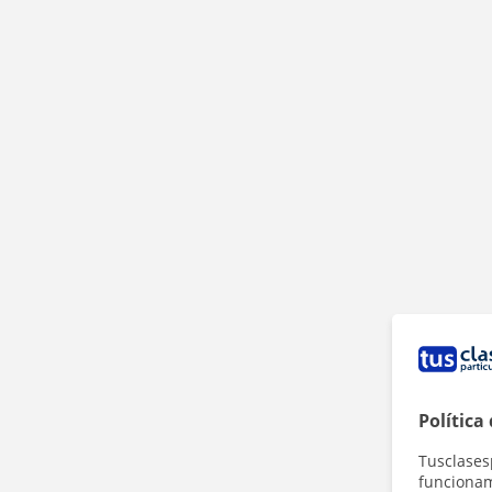
Política
Tusclases
funcionami