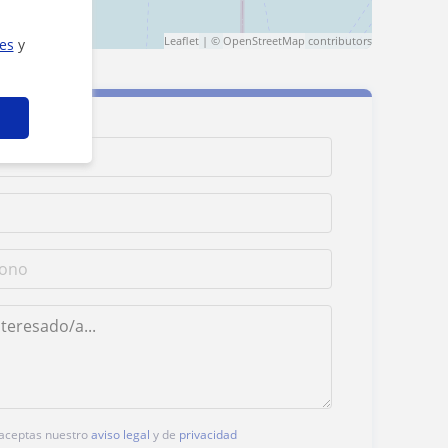
Leaflet
| ©
OpenStreetMap
contributors
ies
y
, aceptas nuestro
aviso legal
y de
privacidad