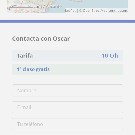
5 km
3 mi
Leaflet
| ©
OpenStreetMap
contributors
Contacta con Oscar
Tarifa
10
€/h
1ª clase gratis