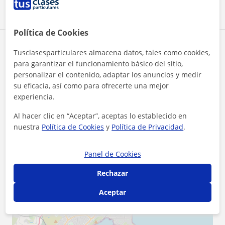
Política de Cookies
Zona de Oscar
Tusclasesparticulares almacena datos, tales como cookies,
para garantizar el funcionamiento básico del sitio,
Localidades a las que se desplaza para dar clase
personalizar el contenido, adaptar los anuncios y medir
su eficacia, así como para ofrecerte una mejor
Alicante (Ciudad)
El Campello
Mutxamel
experiencia.
Sant Joan D'Alacant
San Vicente del Raspeig
Al hacer clic en “Aceptar”, aceptas lo establecido en
nuestra
Política de Cookies
y
Política de Privacidad
.
Busot
Panel de Cookies
+
−
Rechazar
Aceptar