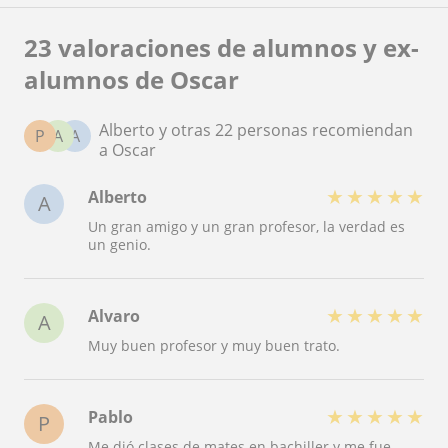
23 valoraciones de alumnos y ex-
alumnos de Oscar
Alberto y otras 22 personas recomiendan
P
A
A
a Oscar
★
★
★
★
★
Alberto
A
Un gran amigo y un gran profesor, la verdad es
un genio.
★
★
★
★
★
Alvaro
A
Muy buen profesor y muy buen trato.
★
★
★
★
★
Pablo
P
Me dió clases de mates en bachiller y me fue