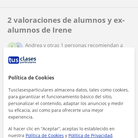
2 valoraciones de alumnos y ex-
alumnos de Irene
Andrea y otras 1 personas recomiendan a
L
A
Irene
★
★
★
★
★
Andrea
A
Cuando Emma empezó con el coaching
Política de Cookies
académico, buscábamos que aprendiera a
organizarse mejor y a estudiar sin tanto agobio.
Tusclasesparticulares almacena datos, tales como cookies,
Desde las primeras sesiones notamos un cambio
Ver más
para garantizar el funcionamiento básico del sitio,
enorme: ahora sabe planificar su tiempo, está
más concentrada y se siente mucho más segura
personalizar el contenido, adaptar los anuncios y medir
de sí misma. Irene motiva sin imponer, los
su eficacia, así como para ofrecerte una mejor
escucha y consigue que sean ellos mismos
★
★
★
★
★
Lucía
L
experiencia.
quienes se responsabilicen de su progreso. Ver a
Lucas empezó con el coaching académico de
Emma tan tranquila y confiada con sus estudios
Al hacer clic en “Aceptar”, aceptas lo establecido en
Cientosia en un momento en el que estaba
ha sido un gran alivio y una alegría para
nuestra
Política de Cookies
desmotivado con los estudios. Le costaba
y
Política de Privacidad
.
nosotros. No podríamos estar más contentos con