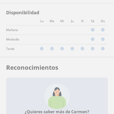
Disponibilidad
Lu
Ma
Mi
Ju
Vi
Sá
Do
Mañana
Mediodía
Tarde
Reconocimientos
¿Quieres saber más de Carmen?