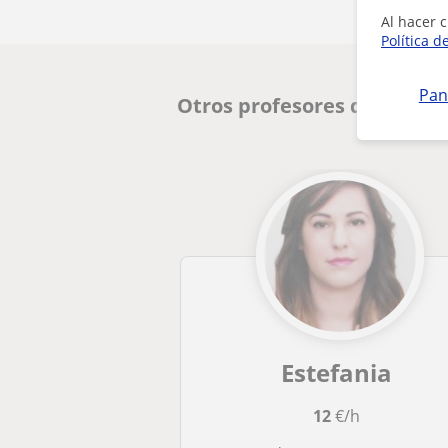
Al hacer c
Política d
Pan
Otros profesores de Matem
Estefania
12
€/h