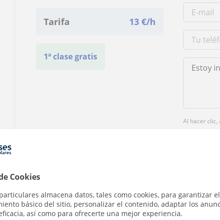
Tarifa
13
€/h
1ª clase gratis
Al hacer clic
 de Cookies
particulares almacena datos, tales como cookies, para garantizar el
¿Hay algún error en este perfil?
Cuéntanos
ento básico del sitio, personalizar el contenido, adaptar los anunc
eficacia, así como para ofrecerte una mejor experiencia.