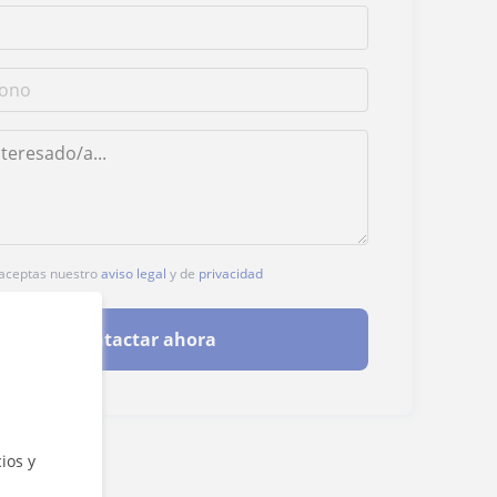
, aceptas nuestro
aviso legal
y de
privacidad
Contactar ahora
ios y