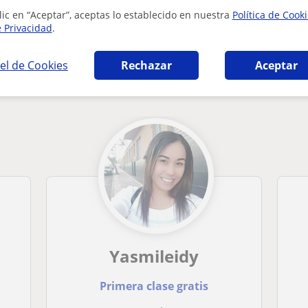
lic en “Aceptar”, aceptas lo establecido en nuestra
Política de Cook
e Privacidad
.
el de Cookies
Rechazar
Aceptar
áticas en Elda que pueden interesarte
Yasmileidy
Primera clase gratis