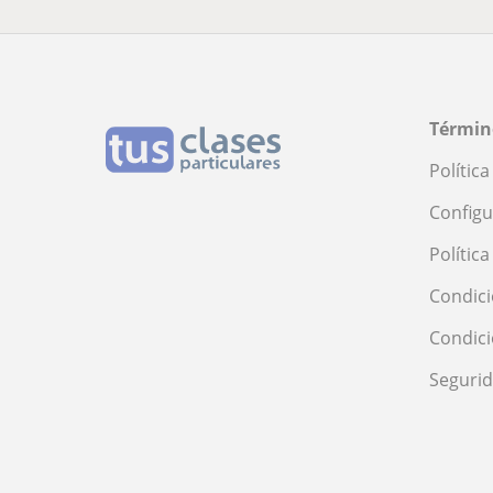
Términ
Polític
Configu
Polític
Condici
Condic
Seguri