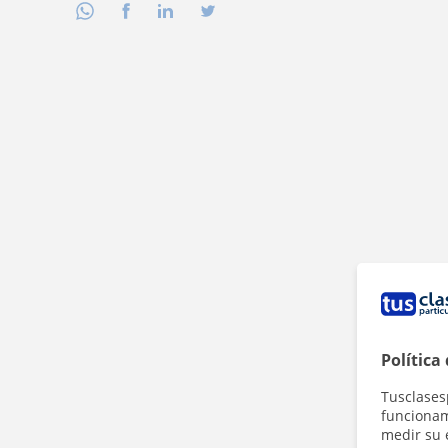
Política
Tusclases
funcionami
medir su 