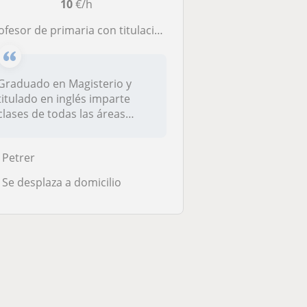
10
€/h
r de primaria con titulación en inglés se ofrece para clases de refuerzo presenciales o en linea, de todas las materias básicas de primsria y primeros cursos de la ESO
Graduado en Magisterio y
titulado en inglés imparte
clases de todas las áreas
básica...
Petrer
Se desplaza a domicilio