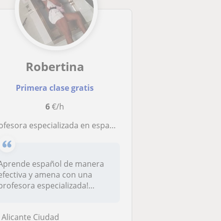
Robertina
Primera clase gratis
6
€/h
ofesora especializada en español para adultos o niños
Aprende español de manera
efectiva y amena con una
profesora especializada!
Ofrezco...
Alicante Ciudad