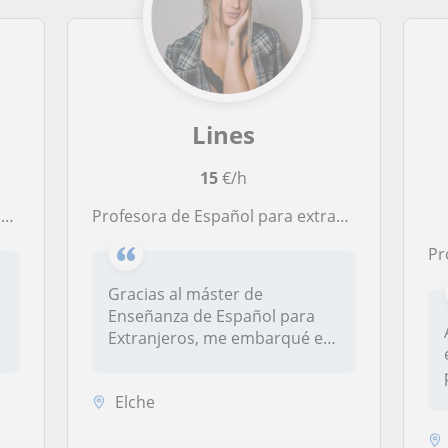
a
Lines
15
€/h
.
Profesora de Español para extranjeros, para todas las edades y niveles.
Pr
Gracias al máster de
Enseñanza de Español para
Extranjeros, me embarqué en
esta aven...
Elche