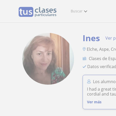
Buscar
Ines
Ver p
Elche, Aspe, Cr
Clases de Esp
Datos verifica
Los alumnos
I had a great t
cordial and tau
Ver más