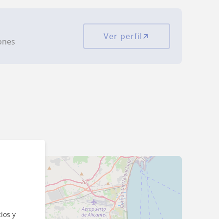
Ver perfil
iones
ios y