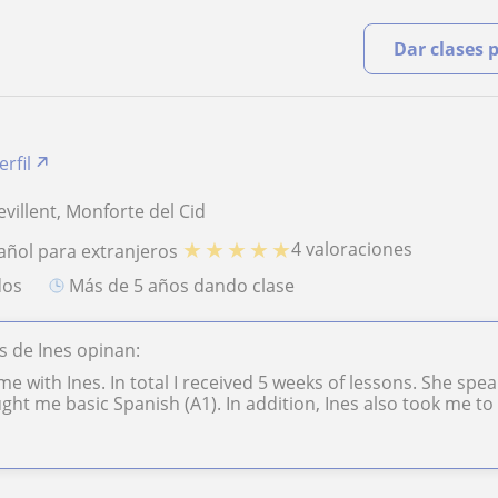
Dar clases 
erfil
evillent, Monforte del Cid
★
★
★
★
★
4 valoraciones
añol para extranjeros
dos
más de 5 años dando clase
 de Ines opinan:
ime with Ines. In total I received 5 weeks of lessons. She sp
ght me basic Spanish (A1). In addition, Ines also took me to 