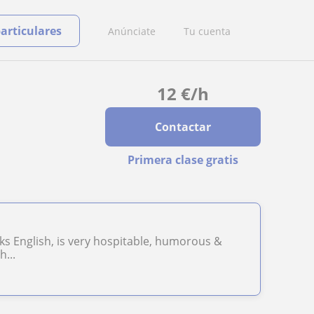
particulares
Anúnciate
Tu cuenta
12
€
/h
Contactar
Primera clase gratis
eaks English, is very hospitable, humorous &
h...