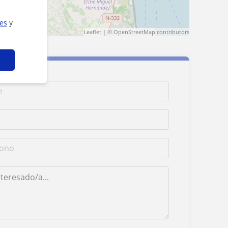
ies
y
Leaflet
| ©
OpenStreetMap
contributors