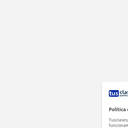
Política
Tusclases
funcionami