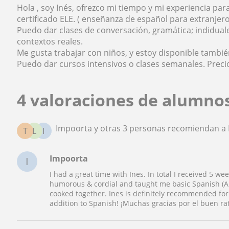
Hola , soy Inés, ofrezco mi tiempo y mi experiencia par
certificado ELE. ( enseñanza de español para extranjero
Puedo dar clases de conversación, gramática; indidual
contextos reales.
Me gusta trabajar con niños, y estoy disponible tambié
Puedo dar cursos intensivos o clases semanales. Prec
4 valoraciones de alumno
Impoorta y otras 3 personas recomiendan a 
T
L
I
Impoorta
I
I had a great time with Ines. In total I received 5 we
humorous & cordial and taught me basic Spanish (A1)
cooked together. Ines is definitely recommended for
addition to Spanish! ¡Muchas gracias por el buen rato