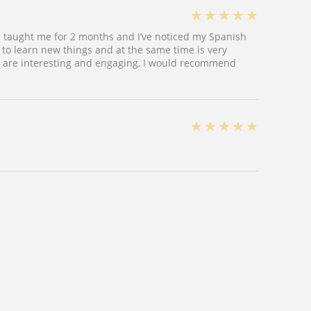
★
★
★
★
★
s taught me for 2 months and I’ve noticed my Spanish
to learn new things and at the same time is very
s are interesting and engaging, I would recommend
★
★
★
★
★