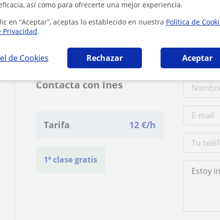
eficacia, así como para ofrecerte una mejor experiencia.
lic en “Aceptar”, aceptas lo establecido en nuestra
Política de Cook
5 km
3 mi
e Privacidad
.
el de Cookies
Rechazar
Aceptar
Contacta con Ines
Tarifa
12
€/h
1ª clase gratis