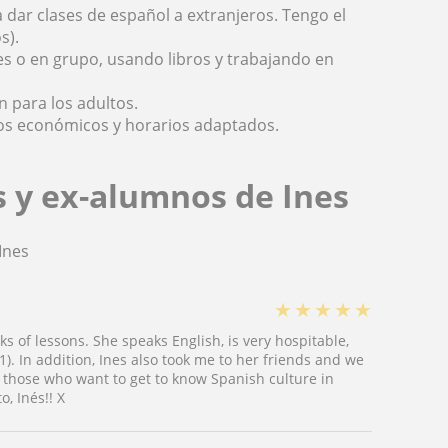
a dar clases de español a extranjeros. Tengo el
s).
es o en grupo, usando libros y trabajando en
n para los adultos.
ios económicos y horarios adaptados.
s y ex-alumnos de Ines
Ines
★
★
★
★
★
eks of lessons. She speaks English, is very hospitable,
. In addition, Ines also took me to her friends and we
 those who want to get to know Spanish culture in
, Inés!! X