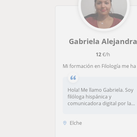
Gabriela Alejandr
12
€/h
Mi formación en Filología me ha permitido impartir clases de español en escuelas de idiomas y certificación de exámenes oficiales
Hola! Me llamo Gabriela. Soy
filóloga hispánica y
comunicadora digital por la
Univer...
Elche