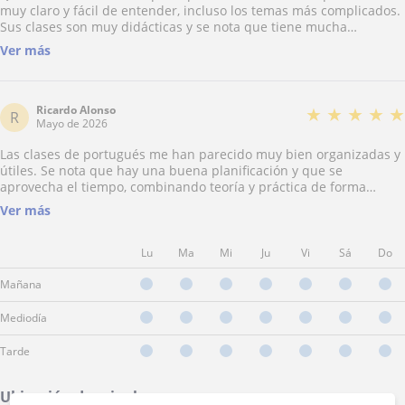
muy claro y fácil de entender, incluso los temas más complicados.
Sus clases son muy didácticas y se nota que tiene mucha
paciencia con los alumnos, lo cual se agradece mucho a la hora de
Ver más
aprender. Además, crea un ambiente muy cómodo que anima a
participar y a perder el miedo a equivocarse. Sin duda, es una
profesora excelente
Ricardo Alonso
★
★
★
★
★
R
Mayo de 2026
Las clases de portugués me han parecido muy bien organizadas y
útiles. Se nota que hay una buena planificación y que se
aprovecha el tiempo, combinando teoría y práctica de forma
equilibrada. La profesora transmite seguridad y consigue que el
Ver más
aprendizaje sea progresivo y natural. Además, corrige con criterio
y da explicaciones que realmente ayudan a mejorar.
Lu
Ma
Mi
Ju
Vi
Sá
Do
Mañana
Mediodía
Tarde
Ubicación de mis clases