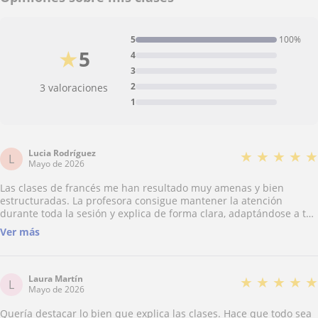
5
100%
★
5
4
3
2
3 valoraciones
1
Lucia Rodríguez
★
★
★
★
★
L
Mayo de 2026
Las clases de francés me han resultado muy amenas y bien
estructuradas. La profesora consigue mantener la atención
durante toda la sesión y explica de forma clara, adaptándose a tu
ritmo. Me parece especialmente positivo cómo fomenta la
Ver más
participación y refuerza la confianza a la hora de hablar. Además,
aporta ejemplos prácticos que facilitan mucho la comprensión. Es
una enseñanza muy completa y efectiva
Laura Martín
★
★
★
★
★
L
Mayo de 2026
Quería destacar lo bien que explica las clases. Hace que todo sea