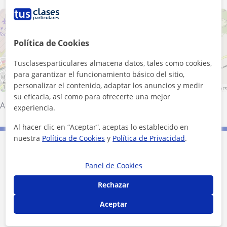
+
−
Política de Cookies
Tusclasesparticulares almacena datos, tales como cookies,
para garantizar el funcionamiento básico del sitio,
2 km
personalizar el contenido, adaptar los anuncios y medir
1 mi
Leaflet
| ©
OpenStreetMap
contributors
su eficacia, así como para ofrecerte una mejor
Alcalá de Henares
experiencia.
Al hacer clic en “Aceptar”, aceptas lo establecido en
nuestra
Política de Cookies
y
Política de Privacidad
.
Contacta con Alice
Panel de Cookies
Tarifa
10
€/h
Rechazar
1ª clase gratis
Aceptar