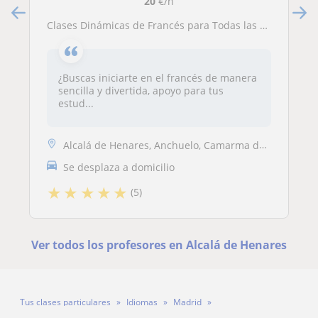
20
€/h
Clases Dinámicas de Francés para Todas las Edades y Niveles
¿Buscas iniciarte en el francés de manera
sencilla y divertida, apoyo para tus
estud...
Alcalá de Henares, Anchuelo, Camarma de Esteruelas, Villalbilla, San Sebastián de los Reyes, Meco, Guadalajara Capital
Se desplaza a domicilio
★
★
★
★
★
(5)
Ver todos los profesores en Alcalá de Henares
Tus clases particulares
Idiomas
Madrid