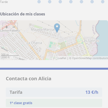
Tarde
Ubicación de mis clases
+
−
500 m
2000 ft
Leaflet
| ©
OpenStreetMap
contributors
Contacta con Alicia
Tarifa
13
€/h
1ª clase gratis