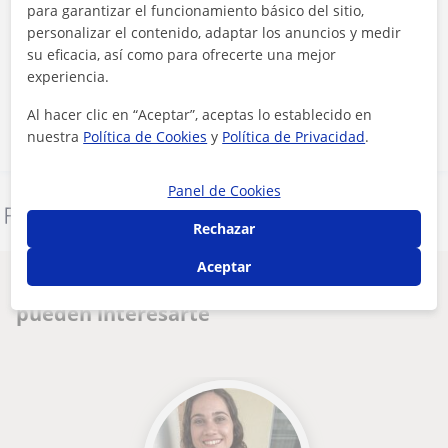
para garantizar el funcionamiento básico del sitio,
personalizar el contenido, adaptar los anuncios y medir
Al hacer clic, aceptas nuestro
aviso legal
y de
privacidad
su eficacia, así como para ofrecerte una mejor
experiencia.
Contactar ahora
Al hacer clic en “Aceptar”, aceptas lo establecido en
nuestra
Política de Cookies
y
Política de Privacidad
.
Panel de Cookies
Denunciar este perfil
Rechazar
Aceptar
Otros profesores en Melilla (Ciudad) que
pueden interesarte