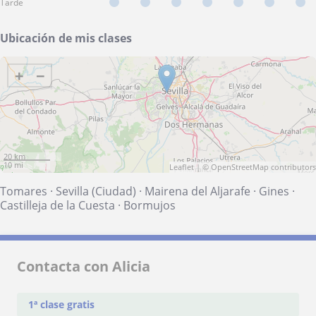
Tarde
Ubicación de mis clases
+
−
20 km
10 mi
Leaflet
| ©
OpenStreetMap
contributors
Tomares
·
Sevilla (Ciudad)
·
Mairena del Aljarafe
·
Gines
·
Castilleja de la Cuesta
·
Bormujos
Contacta con Alicia
1ª clase gratis