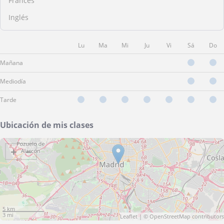
Francés
Inglés
Lu
Ma
Mi
Ju
Vi
Sá
Do
Mañana
Mediodía
Tarde
Ubicación de mis clases
+
−
5 km
3 mi
Leaflet
| ©
OpenStreetMap
contributors