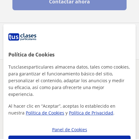
Contactar ahora
Comparte a este profesor
Política de Cookies
Tusclasesparticulares almacena datos, tales como cookies,
¿Hay algún error en este perfil?
Cuéntanos
para garantizar el funcionamiento básico del sitio,
personalizar el contenido, adaptar los anuncios y medir
su eficacia, así como para ofrecerte una mejor
Tus clases particulares
A domicilio
Matemáticas
Almería
aver no soy profesor, pero soy un chico un entendimiento en ...
experiencia.
Al hacer clic en “Aceptar”, aceptas lo establecido en
Otros profesores de Matemáticas en
nuestra
Política de Cookies
y
Política de Privacidad
.
Vícar que pueden interesarte
Panel de Cookies