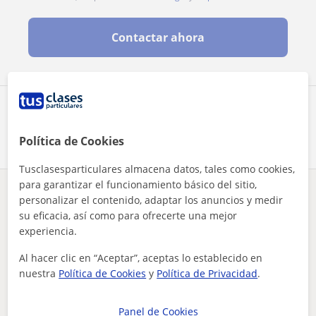
Contactar ahora
Comparte a este profesor
Política de Cookies
Tusclasesparticulares almacena datos, tales como cookies,
para garantizar el funcionamiento básico del sitio,
¿Hay algún error en este perfil?
Cuéntanos
personalizar el contenido, adaptar los anuncios y medir
su eficacia, así como para ofrecerte una mejor
experiencia.
Tus clases particulares
Matemáticas
Almería
Adra
doy clases de apoyo para las asignaturas relacionadas con la...
Al hacer clic en “Aceptar”, aceptas lo establecido en
nuestra
Política de Cookies
y
Política de Privacidad
.
Otros profesores de Matemáticas en
Adra que pueden interesarte
Panel de Cookies