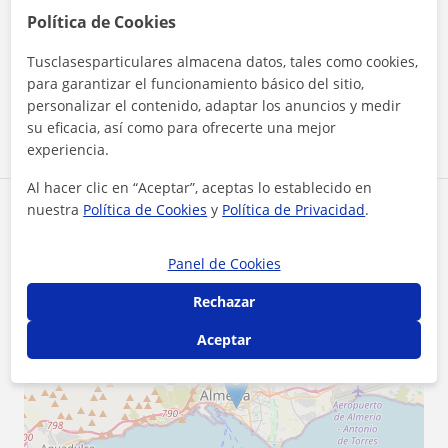
Política de Cookies
¿Quieres saber más de Consuelo?
Datos verificados
Tusclasesparticulares almacena datos, tales como cookies,
★
★
★
★
★
2 valoraciones
para garantizar el funcionamiento básico del sitio,
Ver perfil
personalizar el contenido, adaptar los anuncios y medir
su eficacia, así como para ofrecerte una mejor
experiencia.
Al hacer clic en “Aceptar”, aceptas lo establecido en
nuestra
Política de Cookies
y
Política de Privacidad
.
Zona de Consuelo
Panel de Cookies
Localidades a las que se desplaza para dar clase
Rechazar
Almería (Ciudad)
Aceptar
+
−