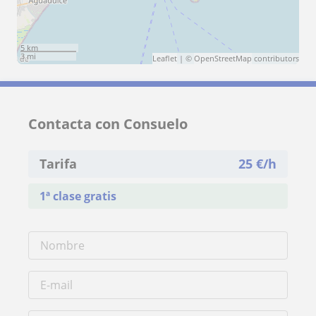
5 km
3 mi
Leaflet
| ©
OpenStreetMap
contributors
Contacta con Consuelo
Tarifa
25
€/h
1ª clase gratis