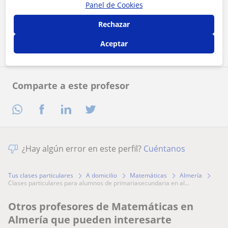
Al hacer clic, aceptas nuestro
aviso legal
y de
privacidad
Panel de Cookies
Rechazar
Contactar ahora
Aceptar
Comparte a este profesor
¿Hay algún error en este perfil?
Cuéntanos
Tus clases particulares
A domicilio
Matemáticas
Almería
clases particulares para alumnos de primariasecundaria en al...
Otros profesores de Matemáticas en
Almería que pueden interesarte