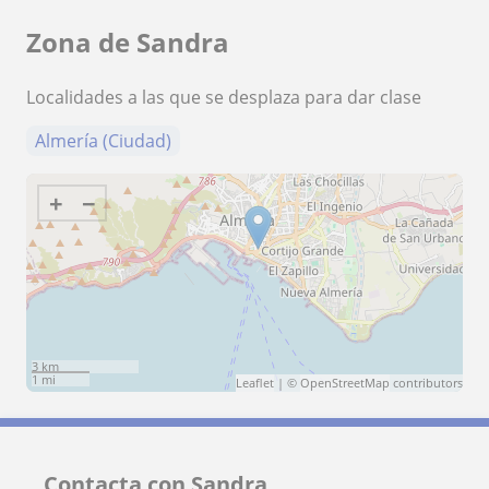
Zona de Sandra
Localidades a las que se desplaza para dar clase
Almería (Ciudad)
+
−
3 km
1 mi
Leaflet
| ©
OpenStreetMap
contributors
Contacta con Sandra