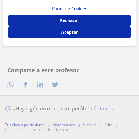
Panel de Cookies
Al hacer clic, aceptas nuestro
aviso legal
y de
privacidad
Rechazar
Aceptar
Contactar ahora
Comparte a este profesor
¿Hay algún error en este perfil?
Cuéntanos
Tus clases particulares
Matemáticas
Almería
Adra
clases particulares de primaria y eso