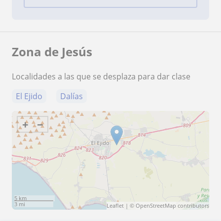
Zona de Jesús
Localidades a las que se desplaza para dar clase
El Ejido
Dalías
+
−
5 km
3 mi
Leaflet
| ©
OpenStreetMap
contributors