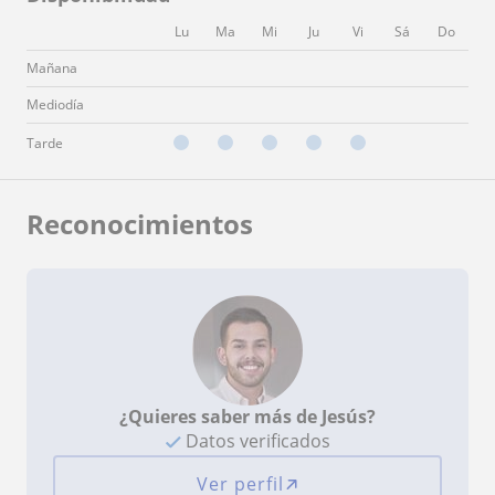
Lu
Ma
Mi
Ju
Vi
Sá
Do
Mañana
Mediodía
Tarde
Reconocimientos
¿Quieres saber más de Jesús?
Datos verificados
Ver perfil