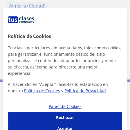
Almería (Ciudad)
+
−
Política de Cookies
Tusclasesparticulares almacena datos, tales como cookies,
para garantizar el funcionamiento básico del sitio,
personalizar el contenido, adaptar los anuncios y medir
5 km
su eficacia, así como para ofrecerte una mejor
3 mi
Leaflet
| ©
OpenStreetMap
contributors
experiencia.
Al hacer clic en “Aceptar”, aceptas lo establecido en
nuestra
Política de Cookies
y
Política de Privacidad
.
Contacta con Carlos
Panel de Cookies
Tarifa
25
€/h
Rechazar
Aceptar