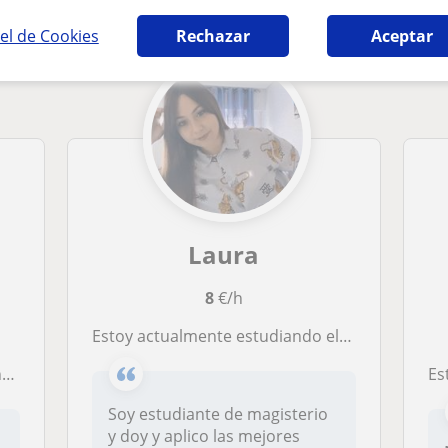
el de Cookies
Rechazar
Aceptar
Laura
8
€/h
Estoy actualmente estudiando el grado de educación primaria, puedo dar clases de lengua, matemáticas, sociales y naturales a cualquier nivel de primaria. Soy de Almería y puedo dar clases tanto online como presenciales
tc
Estudi
Soy estudiante de magisterio
y doy y aplico las mejores