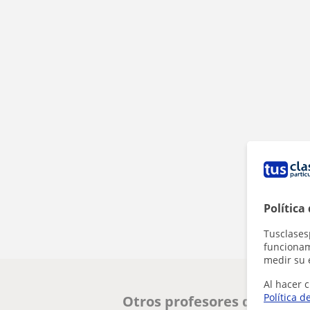
Política
Tusclases
funcionami
medir su 
Al hacer c
Política d
Otros profesores de Social