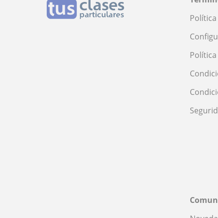
Polític
Configu
Polític
Condici
Condic
Seguri
Comun