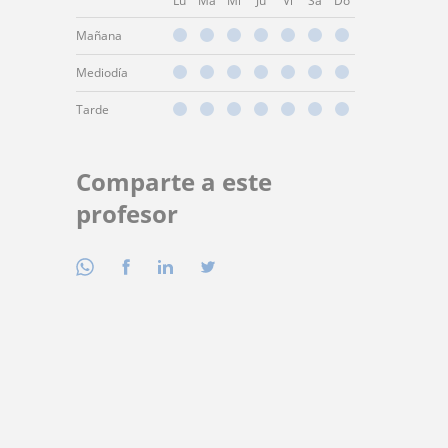
Lu
Ma
Mi
Ju
Vi
Sá
Do
Mañana
Mediodía
Tarde
Comparte a este
profesor