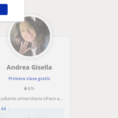
Andrea Gisella
Primera clase gratis
6
€/h
ante universitaria ofrece apoyo pa estudiantes de primaria y eso de inglés , lengua y literatura, sociales, naturales, matemáticas