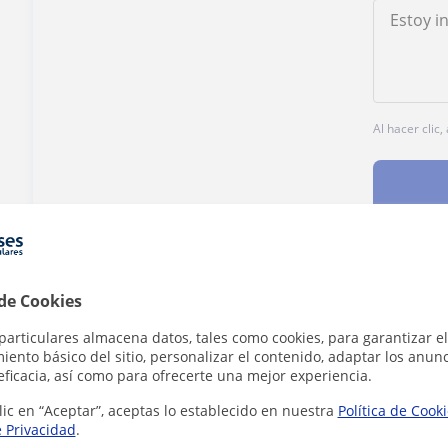
Al hacer clic
¿Hay algún error en este perfil?
Cuéntanos
 de Cookies
particulares almacena datos, tales como cookies, para garantizar el
ento básico del sitio, personalizar el contenido, adaptar los anunc
eficacia, así como para ofrecerte una mejor experiencia.
lic en “Aceptar”, aceptas lo establecido en nuestra
Política de Cook
e Privacidad
.
es en Almería que pueden interesarte