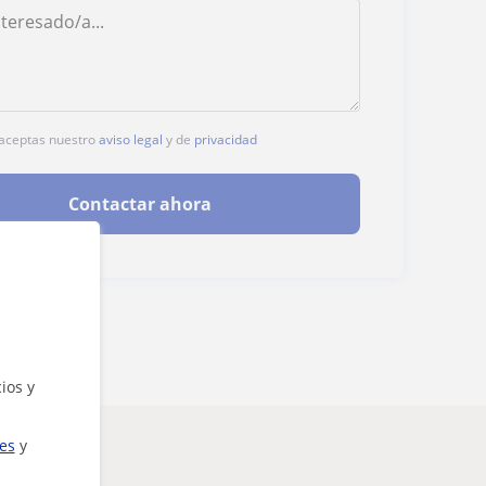
, aceptas nuestro
aviso legal
y de
privacidad
Contactar ahora
ios y
ies
y