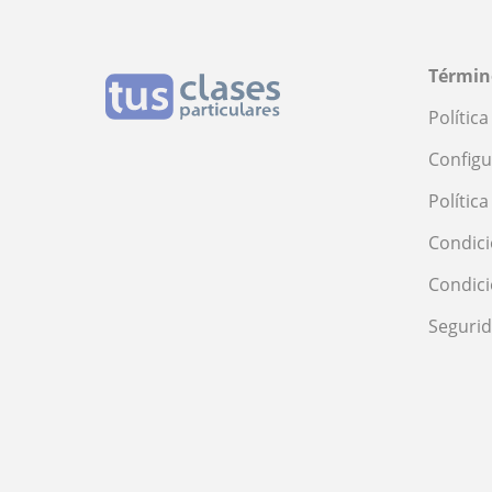
Términ
Polític
Configu
Polític
Condici
Condic
Seguri