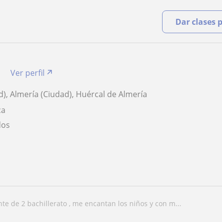
Dar clases 
r
Ver perfil
d), Almería (Ciudad), Huércal de Almería
ca
dos
nte de 2 bachillerato , me encantan los niños y con m...