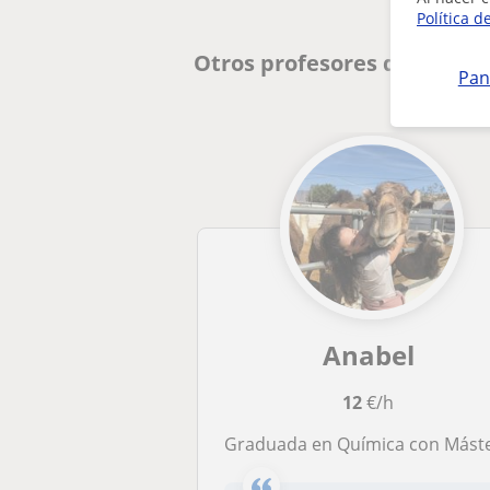
Política d
Otros profesores de Física
Pan
Anabel
12
€/h
Graduada en Química con Máster en Profesorado da clases de Físi