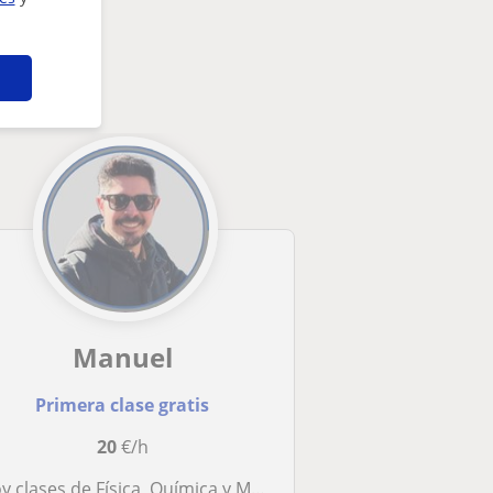
Manuel
Primera clase gratis
20
€/h
y clases de Física, Química y Matemáticas hasta nivel E.S.O