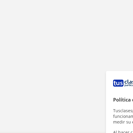
Política
Tusclases
funcionami
medir su 
Al hacer c