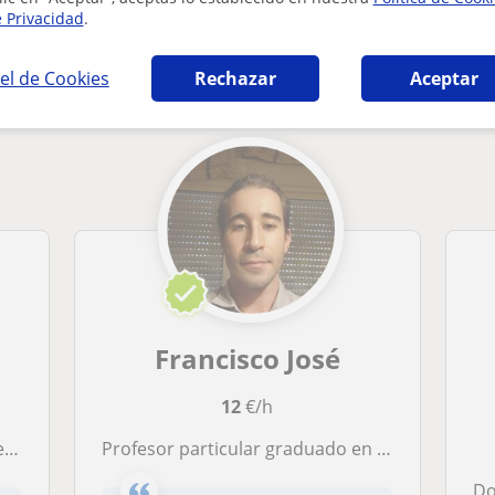
e Privacidad
.
 en Almería que pueden interesarte
el de Cookies
Rechazar
Aceptar
Francisco José
12
€/h
ca
Profesor particular graduado en matemáticas y física por la UCM. Doy clases a nivel de ESO y bachillerato.
Do