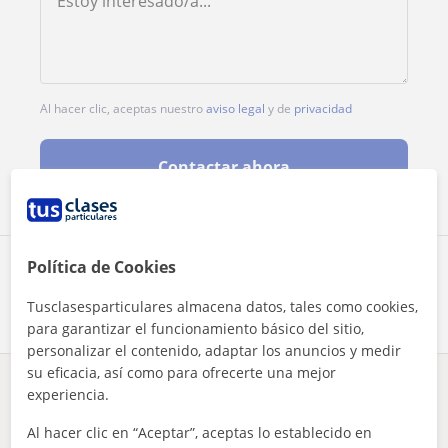
Al hacer clic, aceptas nuestro
aviso legal
y de
privacidad
Contactar ahora
Política de Cookies
Comparte a este profesor
Tusclasesparticulares almacena datos, tales como cookies,
para garantizar el funcionamiento básico del sitio,
personalizar el contenido, adaptar los anuncios y medir
su eficacia, así como para ofrecerte una mejor
experiencia.
¿Hay algún error en este perfil?
Cuéntanos
Al hacer clic en “Aceptar”, aceptas lo establecido en