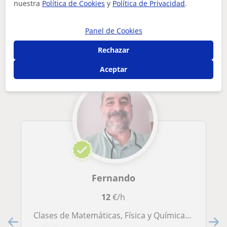
Tus clases particulares
Matemáticas
Almería
Garrucha
nuestra
Política de Cookies
y
Política de Privacidad
.
estudiante de ingeniería de último curso, ofrezco clases pa...
Otros profesores de Matemáticas en
Panel de Cookies
Garrucha que pueden interesarte
Rechazar
Aceptar
Fernando
12
€/h
Clases de Matemáticas, Física y Química en Levante de Almería (Garrucha, Mojácar, Vera, Cuevas del Almanzora, Turre, Los Gallardos, Antas)