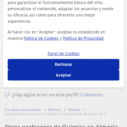
para garantizar el funcionamiento básico del sitio,
personalizar el contenido, adaptar los anuncios y medir
Al hacer clic, aceptas nuestro
aviso legal
y de
privacidad
su eficacia, así como para ofrecerte una mejor
experiencia.
Contactar ahora
Al hacer clic en “Aceptar”, aceptas lo establecido en
nuestra
Política de Cookies
y
Política de Privacidad
.
Panel de Cookies
Comparte a este profesor
Rechazar
Aceptar
¿Hay algún error en este perfil?
Cuéntanos
Tus clases particulares
Química
Almería
graduada en química con máster en profesorado da clases de f...
Otros profesores de Química en Almería