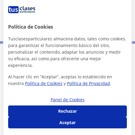
Localidades a las que se desplaza para dar clase
Viator
Pechina
Huércal de Almería
Política de Cookies
Almería (Ciudad)
Tusclasesparticulares almacena datos, tales como cookies,
para garantizar el funcionamiento básico del sitio,
personalizar el contenido, adaptar los anuncios y medir
Contacta con Fran
su eficacia, así como para ofrecerte una mejor
experiencia.
Tarifa
6
€/h
Al hacer clic en “Aceptar”, aceptas lo establecido en
nuestra
Política de Cookies
y
Política de Privacidad
.
1ª clase gratis
Panel de Cookies
Rechazar
Aceptar