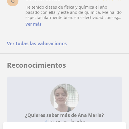
G
He tenido clases de física y química el año
pasado con ella, y este año de química. Me ha ido
espectacularmente bien, en selectividad conseguí
llegar a la nota suficiente para meterme a mi
Ver más
grado. Explica de maravilla y si no lo entiendes
bien te pone hasta dibujos, mientras vayas a
todas las clases y no te saltes ninguna sacas
Ver todas las valoraciones
buena nota 100%.
Reconocimientos
¿Quieres saber más de Ana Maria?
Datos verificados
★
★
★
★
★
4 valoraciones