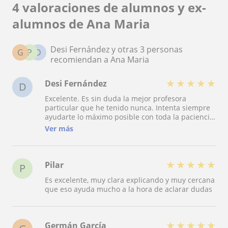
4 valoraciones de alumnos y ex-
alumnos de Ana Maria
Desi Fernández y otras 3 personas
G
P
D
recomiendan a Ana Maria
★
★
★
★
★
Desi Fernández
D
Excelente. Es sin duda la mejor profesora
particular que he tenido nunca. Intenta siempre
ayudarte lo máximo posible con toda la paciencia
del mundo. Además explica genial. Súper
Ver más
recomendable!!!!
★
★
★
★
★
Pilar
P
Es excelente, muy clara explicando y muy cercana
que eso ayuda mucho a la hora de aclarar dudas
★
★
★
★
★
Germán García