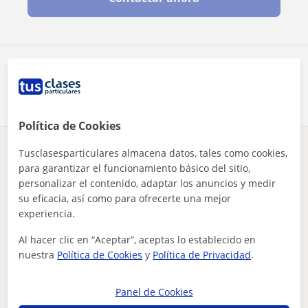
Comparte a este profesor
Política de Cookies
Tusclasesparticulares almacena datos, tales como cookies,
¿Hay algún error en este perfil?
Cuéntanos
para garantizar el funcionamiento básico del sitio,
personalizar el contenido, adaptar los anuncios y medir
Tus clases particulares
Italiano
Almería
Vera
su eficacia, así como para ofrecerte una mejor
profesor de italiano apto para todos los niveles
experiencia.
Otros profesores de Italiano en Vera que
Al hacer clic en “Aceptar”, aceptas lo establecido en
pueden interesarte
nuestra
Política de Cookies
y
Política de Privacidad
.
Panel de Cookies