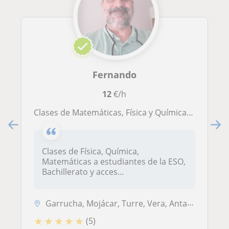
Fernando
12
€/h
Clases de Matemáticas, Física y Química en Levante de Almería (Garrucha, Mojácar, Vera, Cuevas del Almanzora, Turre, Los Gallardos, Antas)
Clases de Física, Química,
Matemáticas a estudiantes de la ESO,
Bachillerato y acces...
Garrucha, Mojácar, Turre, Vera, Antas, Bédar, Cuevas del Almanzora, Los Gallardos
★
★
★
★
★
(5)