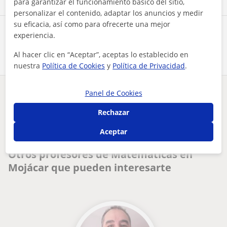
para garantizar el funcionamiento básico del sitio,
personalizar el contenido, adaptar los anuncios y medir
su eficacia, así como para ofrecerte una mejor
Comparte a este profesor
experiencia.
Al hacer clic en “Aceptar”, aceptas lo establecido en
nuestra
Política de Cookies
y
Política de Privacidad
.
Panel de Cookies
¿Hay algún error en este perfil?
Cuéntanos
Rechazar
Tus clases particulares
Matemáticas
Almería
Mojácar
Aceptar
profesor de matemáticas apto para primaria.un saludo
Otros profesores de Matemáticas en
Mojácar que pueden interesarte