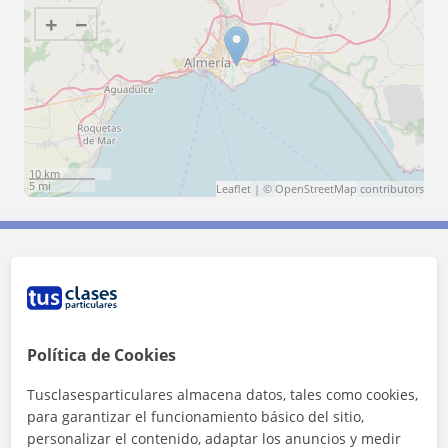
+
−
10 km
5 mi
Leaflet
| ©
OpenStreetMap
contributors
Contacta con Ana María
Tarifa
10
€/h
Política de Cookies
1ª clase gratis
Tusclasesparticulares almacena datos, tales como cookies,
para garantizar el funcionamiento básico del sitio,
personalizar el contenido, adaptar los anuncios y medir