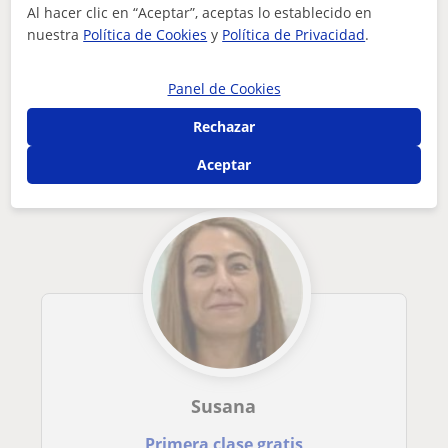
¿Hay algún error en este perfil?
Cuéntanos
Al hacer clic en “Aceptar”, aceptas lo establecido en
nuestra
Política de Cookies
y
Política de Privacidad
.
Tus clases particulares
A domicilio
Historia del Arte
profesora de historia especializada en historia del arte
Almería
Panel de Cookies
Otros profesores de Historia del Arte en
Rechazar
Almería que pueden interesarte
Aceptar
Susana
Primera clase gratis