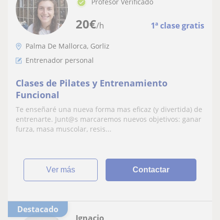
Profesor Verificado
20
€
/h
1ª clase gratis
Palma De Mallorca, Gorliz
Entrenador personal
Clases de Pilates y Entrenamiento
Funcional
Te enseñaré una nueva forma mas eficaz (y divertida) de
entrenarte. Junt@s marcaremos nuevos objetivos: ganar
furza, masa muscolar, resis...
ver más
Contactar
Destacado
Ignacio