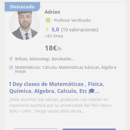
Destacado
Adrian
Profesor Verificado
★
5,0
(10 valoraciones)
En línea
18
€
/h
Bilbao, Alonsotegi, Barakaldo...
Matemáticas: Cálculo, Matemáticas básicas, Álgebra
lineal
❗ Doy clases de Matemáticas , Física,
Química, Algebra, Calculo, Etc 🎓
Universidad / Bachi / E.S.O
¡Hola alumno! Soy Adrian, graduado con master en
ingeniería química por la universidad del País Vasco
(EHU / UPV) . Tengo varios años de ex...