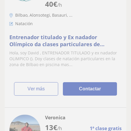
40
€
/h
Bilbao, Alonsotegi, Basauri, ...
Natación
Entrenador titulado y Ex nadador
Olímpico da clases particulares de
natación adultos y niños
Hola, soy David , ENTRENADOR TITULADO y ex nadador
OLIMPICO (). Doy clases de natación particulares en la
zona de Bilbao en piscina mas...
ver más
Contactar
Veronica
13
€
/h
1ª clase gratis