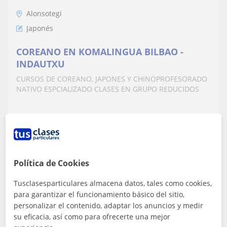
Alonsotegi
Japonés
COREANO EN KOMALINGUA BILBAO -
INDAUTXU
CURSOS DE COREANO, JAPONES Y CHINOPROFESORADO
NATIVO ESPCIALIZADO CLASES EN GRUPO REDUCIDOS
ver más
Contactar
Política de Cookies
Itziar
Tusclasesparticulares almacena datos, tales como cookies,
para garantizar el funcionamiento básico del sitio,
12
€
/h
1ª clase gratis
personalizar el contenido, adaptar los anuncios y medir
su eficacia, así como para ofrecerte una mejor