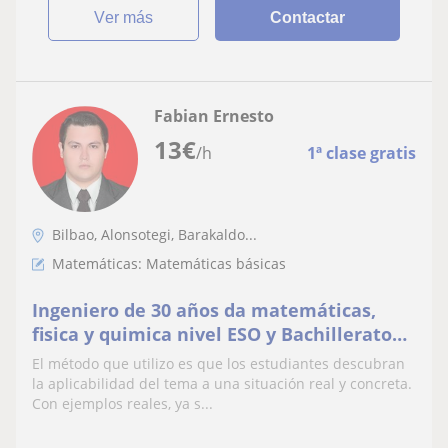
ver más
Contactar
Fabian Ernesto
13
€
/h
1ª clase gratis
Bilbao, Alonsotegi, Barakaldo...
Matemáticas: Matemáticas básicas
Ingeniero de 30 años da matemáticas,
fisica y quimica nivel ESO y Bachillerato
en Deusto, Bilbao
El método que utilizo es que los estudiantes descubran
la aplicabilidad del tema a una situación real y concreta.
Con ejemplos reales, ya s...