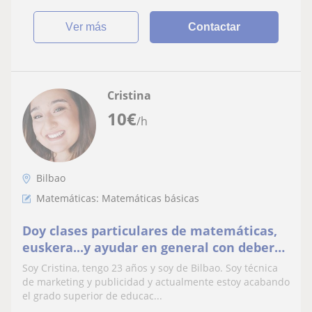
ver más
Contactar
Cristina
10
€
/h
Bilbao
Matemáticas: Matemáticas básicas
Doy clases particulares de matemáticas,
euskera...y ayudar en general con deberes
de los niños y las niñas, además puedo
Soy Cristina, tengo 23 años y soy de Bilbao. Soy técnica
cuidarles haciendo de niñera
de marketing y publicidad y actualmente estoy acabando
el grado superior de educac...