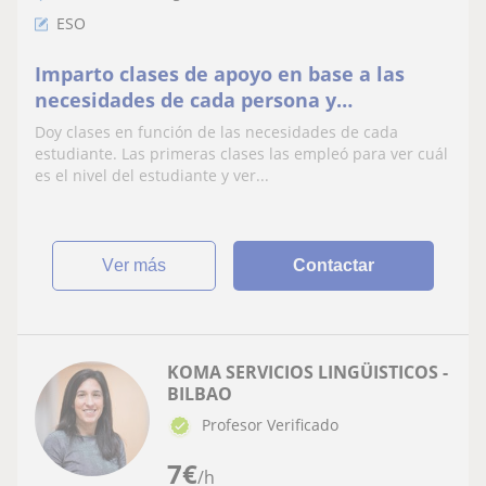
ESO
Imparto clases de apoyo en base a las
necesidades de cada persona y
adaptándome al ritmo de cada uno
Doy clases en función de las necesidades de cada
estudiante. Las primeras clases las empleó para ver cuál
es el nivel del estudiante y ver...
ver más
Contactar
KOMA SERVICIOS LINGÜISTICOS -
BILBAO
Profesor Verificado
7
€
/h