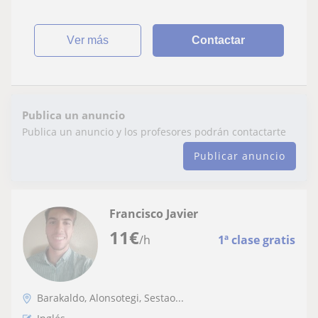
ver más
Contactar
Publica un anuncio
Publica un anuncio y los profesores podrán contactarte
Publicar anuncio
Francisco Javier
11
€
/h
1ª clase gratis
Barakaldo, Alonsotegi, Sestao...