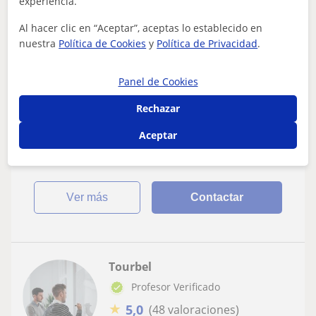
experiencia.
Bilbao, Alonsotegi, Barakaldo...
Al hacer clic en “Aceptar”, aceptas lo establecido en
Euskera
nuestra
Política de Cookies
y
Política de Privacidad
.
Joven estudiante del ámbito de educación
Panel de Cookies
se ofrece para dar clases particulares de
nivel de primaria en euskera,
Rechazar
Soy estudiante de Educación Infantil. Soy pintora
matemáticas, lengua, inguru
profesional. Me gusta mucho ayudar y enseñar a niños,
Aceptar
ya que lo hago con facilidad y teng...
ver más
Contactar
Tourbel
Profesor Verificado
★
5,0
(48 valoraciones)