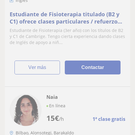
Inglés
Estudiante de Fisioterapia titulado (B2 y
C1) ofrece clases particulares / refuerzo
de Inglés
Estudiante de Fisioterapia (3er año) con los títulos de B2
y C1 de Cambrige. Tengo cierta experiencia dando clases
de Inglés de apoyo a niñ...
ver más
Contactar
Naia
En línea
15
€
/h
1ª clase gratis
Bilbao, Alonsotegi, Barakaldo