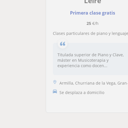
Leire
Primera clase gratis
25
€/h
Clases particulares de piano y lenguaje musical en Armilla o a domicili
Titulada superior de Piano y Clave,
máster en Musicoterapia y
experiencia como docen...
Armilla, Churriana de la Vega, Granada Capital, Ogíjares, Huétor Vega,...
Se desplaza a domicilio