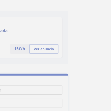
nada
a
15
€/h
Ver anuncio