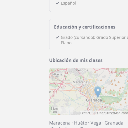
Español
Educación y certificaciones
Grado (cursando): Grado Superior 
Piano
Ubicación de mis clases
+
−
5 km
3 mi
Leaflet
| ©
OpenStreetMap
cont
Maracena
·
Huétor Vega
·
Granada