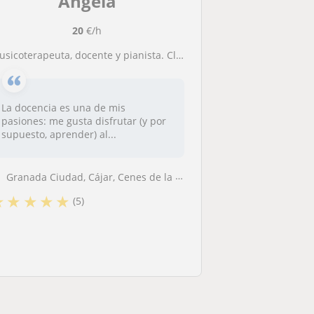
Ángela
20
€/h
Musicoterapeuta, docente y pianista. Clases de piano, iniciación y lenguaje musical para todos los niveles!
La docencia es una de mis
pasiones: me gusta disfrutar (y por
supuesto, aprender) al...
Granada Ciudad, Cájar, Cenes de la Vega, Granada (Ciudad), Huétor Vega
★
★
★
★
★
(5)