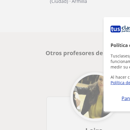
(Ciudad)
·
Armilla
Política
Otros profesores de Piano e
Tusclases
funcionami
medir su 
Al hacer c
Política d
Pan