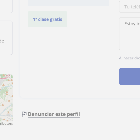
1ª clase gratis
de
Al hacer cli
Denunciar este perfil
ributors