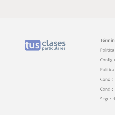
Términ
Polític
Configu
Polític
Condici
Condic
Seguri