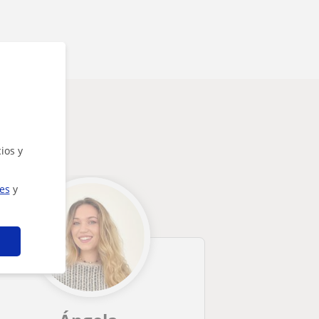
ios y
ies
y