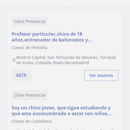
Clase Presencial
Profesor particular,chico de 18
años,entrenador de baloncesto y
acostumbrado a estar con niños responsable
Clases de Filosofía
y adradable
Madrid Capital, San Fernando de Henares, Torrejón
de Ardoz, Coslada, Rivas-Vaciamadrid
6
€/h
Ver anuncio
Clase Presencial
Soy un chico joven, que sigue estudiando y
que esta acostumbrado a estar con niños,
desde cuidar a mis hermanos pequeños a ser
Clases de Castellano
entrenador y profesor particular.