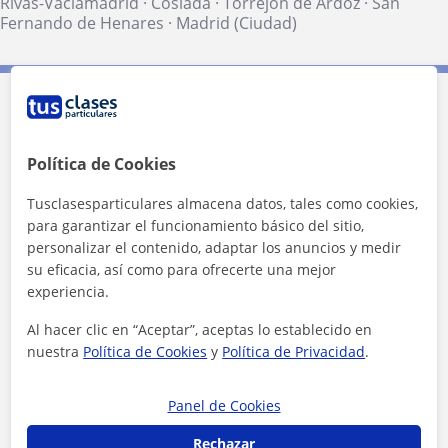
Rivas-Vaciamadrid
·
Coslada
·
Torrejón de Ardoz
·
San
Fernando de Henares
·
Madrid (Ciudad)
Contacta con Alvaro
Política de Cookies
Tusclasesparticulares almacena datos, tales como cookies,
para garantizar el funcionamiento básico del sitio,
personalizar el contenido, adaptar los anuncios y medir
su eficacia, así como para ofrecerte una mejor
experiencia.
Al hacer clic en “Aceptar”, aceptas lo establecido en
nuestra
Política de Cookies
y
Política de Privacidad
.
Panel de Cookies
Al hacer clic, aceptas nuestro
aviso legal
y de
privacidad
Rechazar