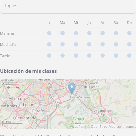
Inglés
Lu
Ma
Mi
Ju
Vi
Sá
Do
Mañana
Mediodía
Tarde
Ubicación de mis clases
+
−
10 km
5 mi
Leaflet
| ©
OpenStreetMap
contributors