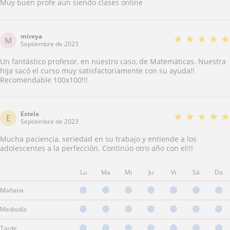
Muy buen profe aun siendo clases online
mireya
★
★
★
★
★
M
Septiembre de 2023
Un fantástico profesor, en nuestro caso, de Matemáticas. Nuestra
hija sacó el curso muy satisfactoriamente con su ayuda!!
Recomendable 100x100!!!
Estela
★
★
★
★
★
E
Septiembre de 2023
Mucha paciencia, seriedad en su trabajo y entiende a los
adolescentes a la perfección. Continúo otro año con el!!!
Lu
Ma
Mi
Ju
Vi
Sá
Do
Mañana
Mediodía
Tarde