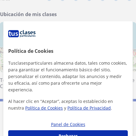
Ubicación de mis clases
+
−
Política de Cookies
Tusclasesparticulares almacena datos, tales como cookies,
20 km
10 mi
para garantizar el funcionamiento básico del sitio,
Leaflet
| ©
OpenStreetMap
contributors
personalizar el contenido, adaptar los anuncios y medir
Torrelavega
·
Santander
·
Santa Cruz de Bezana
·
Marina de
su eficacia, así como para ofrecerte una mejor
Cudeyo
·
El Astillero
experiencia.
Al hacer clic en “Aceptar”, aceptas lo establecido en
nuestra
Política de Cookies
y
Política de Privacidad
.
Contacta con Álvaro
Panel de Cookies
Tarifa
20
€/h
Rechazar