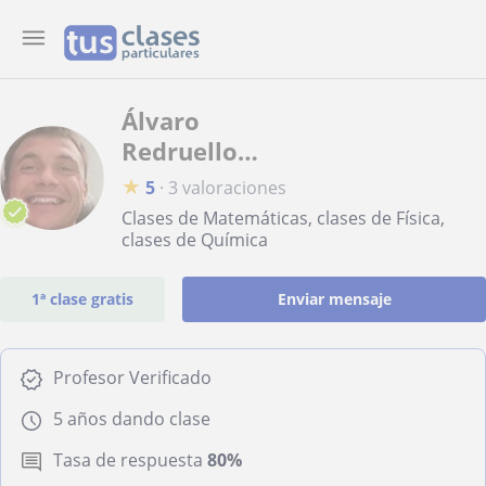
Álvaro
Redruello
González
★
5
·
3 valoraciones
Clases de Matemáticas, clases de Física,
clases de Química
1ª clase gratis
Enviar mensaje
Profesor Verificado
5 años dando clase
Tasa de respuesta
80%