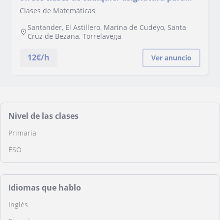
esta etapa y para Matemáticas, Física y
Clases de Matemáticas
Química a nivel de la ESO
Santander, El Astillero, Marina de Cudeyo, Santa
Cruz de Bezana, Torrelavega
12
€/h
Ver anuncio
Nivel de las clases
Primaria
ESO
Idiomas que hablo
Inglés