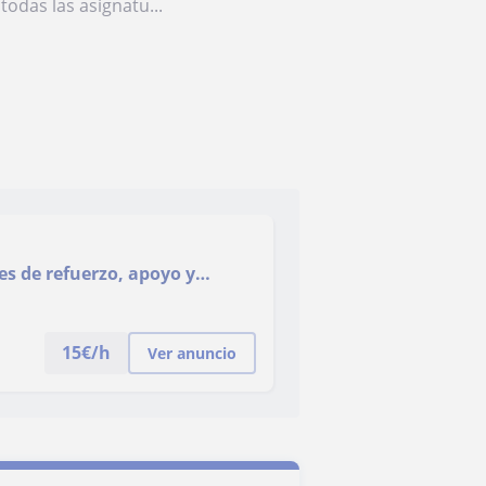
odas las asignatu...
es de refuerzo, apoyo y
tos
15
€/h
Ver anuncio