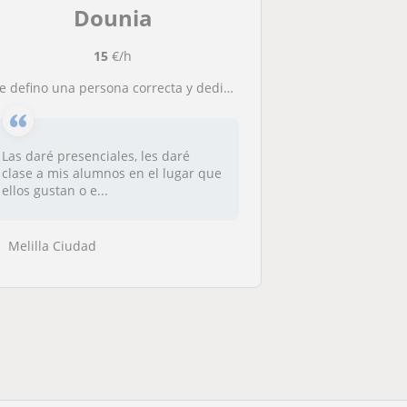
Dounia
15
€/h
Me defino una persona correcta y dedicada a la enseñanza primaria
Las daré presenciales, les daré
clase a mis alumnos en el lugar que
ellos gustan o e...
Melilla Ciudad