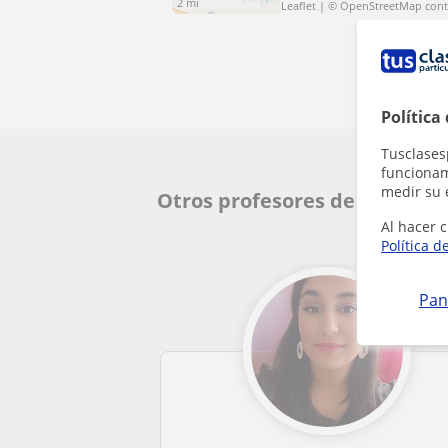
2 mi
Leaflet
| ©
OpenStreetMap
cont
Política
Tusclases
funcionami
medir su 
Otros profesores de ESO en M
Al hacer c
Política d
Pan