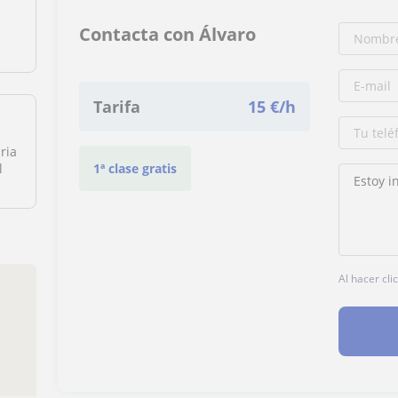
Contacta con Álvaro
Tarifa
15
€/h
ria
l
1ª clase gratis
Al hacer cli