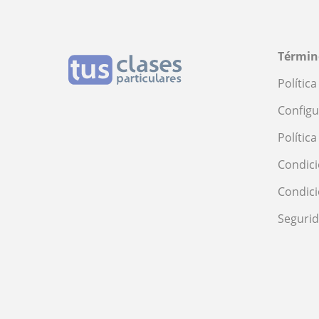
Términ
Polític
Configu
Polític
Condici
Condic
Seguri