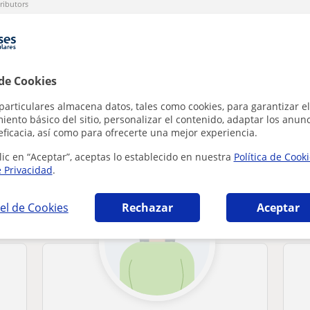
ributors
Denunciar este perfil
 de Cookies
particulares almacena datos, tales como cookies, para garantizar el
ento básico del sitio, personalizar el contenido, adaptar los anunc
eficacia, así como para ofrecerte una mejor experiencia.
elilla (Ciudad) que pueden interesarte
lic en “Aceptar”, aceptas lo establecido en nuestra
Política de Cook
e Privacidad
.
el de Cookies
Rechazar
Aceptar