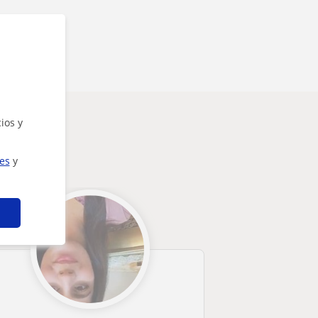
ios y
ies
y