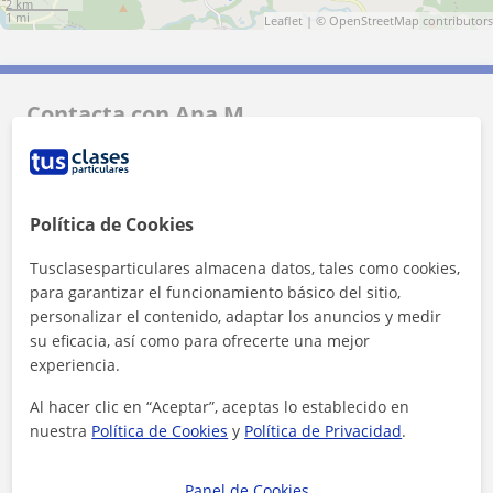
2 km
1 mi
Leaflet
| ©
OpenStreetMap
contributors
Contacta con Ana M.
Tarifa
15
€/h
Política de Cookies
1ª clase gratis
Tusclasesparticulares almacena datos, tales como cookies,
para garantizar el funcionamiento básico del sitio,
personalizar el contenido, adaptar los anuncios y medir
su eficacia, así como para ofrecerte una mejor
experiencia.
Al hacer clic en “Aceptar”, aceptas lo establecido en
nuestra
Política de Cookies
y
Política de Privacidad
.
Panel de Cookies