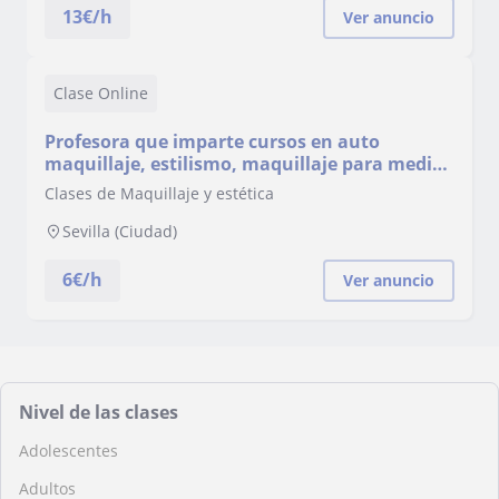
13
€/h
Ver anuncio
Clase Online
Profesora que imparte cursos en auto
maquillaje, estilismo, maquillaje para medios
audiovisuales... Sevilla o Huelva
Clases de Maquillaje y estética
Sevilla (Ciudad)
6
€/h
Ver anuncio
Nivel de las clases
Adolescentes
Adultos