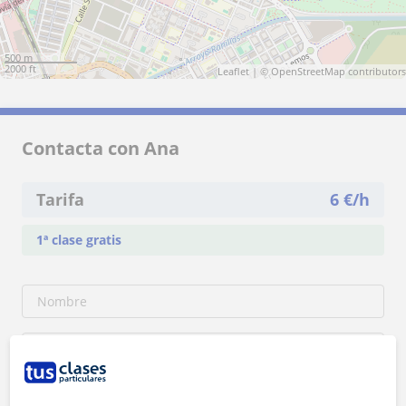
500 m
2000 ft
Leaflet
| ©
OpenStreetMap
contributors
Contacta con Ana
Tarifa
6
€/h
1ª clase gratis