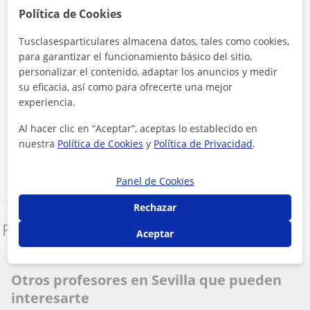
Política de Cookies
Tusclasesparticulares almacena datos, tales como cookies,
para garantizar el funcionamiento básico del sitio,
personalizar el contenido, adaptar los anuncios y medir
su eficacia, así como para ofrecerte una mejor
experiencia.
Al hacer clic, aceptas nuestro
aviso legal
y de
privacidad
Al hacer clic en “Aceptar”, aceptas lo establecido en
nuestra
Política de Cookies
y
Política de Privacidad
.
Contactar ahora
Panel de Cookies
Rechazar
Denunciar este perfil
Aceptar
Otros profesores en Sevilla que pueden
interesarte