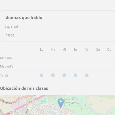
Idiomas que hablo
Español
Inglés
Lu
Ma
Mi
Ju
Vi
Sá
Do
Mañana
Mediodía
Tarde
Ubicación de mis clases
+
−