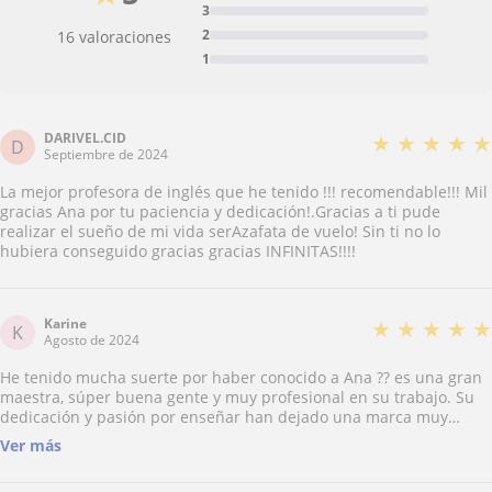
3
2
16 valoraciones
1
DARIVEL.CID
★
★
★
★
★
D
Septiembre de 2024
La mejor profesora de inglés que he tenido !!! recomendable!!! Mil
gracias Ana por tu paciencia y dedicación!.Gracias a ti pude
realizar el sueño de mi vida serAzafata de vuelo! Sin ti no lo
hubiera conseguido gracias gracias INFINITAS!!!!
Karine
★
★
★
★
★
K
Agosto de 2024
He tenido mucha suerte por haber conocido a Ana ?? es una gran
maestra, súper buena gente y muy profesional en su trabajo. Su
dedicación y pasión por enseñar han dejado una marca muy
importante en mi vida. Siempre me acuerdo de ti con mucho amor
Ver más
y cariño. Gracias por estar en mi vida y creer en mi. Te quiero
mucho Ana.