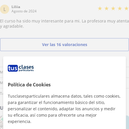
Liliia
★
★
★
★
★
L
Agosto de 2024
El curso ha sido muy interesante para mi. La profesora muy atenta
y agradable.
Ver las 16 valoraciones
Lu
Ma
Mi
Ju
Vi
Sá
Do
Mañana
Mediodía
Política de Cookies
Tarde
Tusclasesparticulares almacena datos, tales como cookies,
para garantizar el funcionamiento básico del sitio,
Ubicación de mis clases
personalizar el contenido, adaptar los anuncios y medir
su eficacia, así como para ofrecerte una mejor
experiencia.
+
−