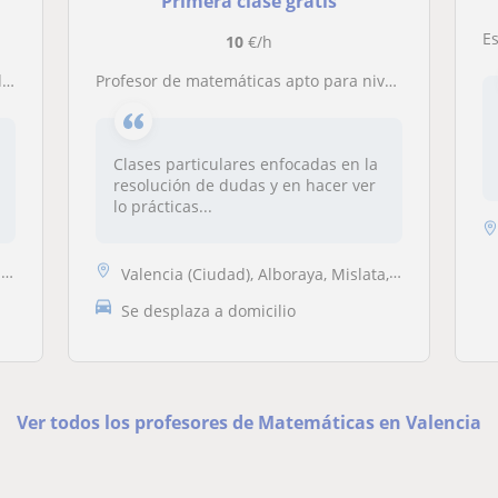
Primera clase gratis
E
10
€/h
O
Profesor de matemáticas apto para niveles de eso y bachillerato. Estudiante de primer grado de ingeniería con ganas de enseñar
Clases particulares enfocadas en la
resolución de dudas y en hacer ver
lo prácticas...
.
Valencia (Ciudad), Alboraya, Mislata, Tavernes Blanques
Se desplaza a domicilio
Ver todos los profesores de Matemáticas en Valencia