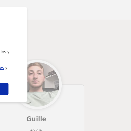
ios y
ies
y
Guille
10
€/h