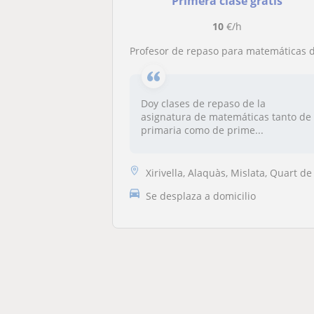
Primera clase gratis
10
€/h
Profesor de repaso para matemáticas de primaria y 1º y 2º de la ES
Doy clases de repaso de la
asignatura de matemáticas tanto de
primaria como de prime...
Xirivella, Alaquàs, Mislata, Quart de Poblet, Torrent (Valencia), Vale..
Se desplaza a domicilio