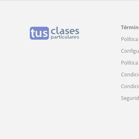
Términ
Polític
Configu
Polític
Condici
Condic
Seguri