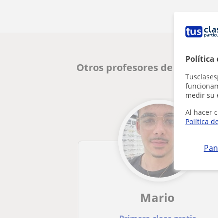
Política
Otros profesores de Matemát
Tusclases
funcionami
medir su 
Al hacer c
Política d
Pan
Mario