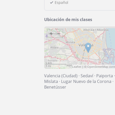
Español
Ubicación de mis clases
+
−
5 km
3 mi
Leaflet
| ©
OpenStreetMap
cont
Valencia (Ciudad)
·
Sedaví
·
Paiporta
·
Mislata
·
Lugar Nuevo de la Corona
·
Benetússer