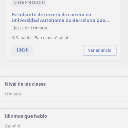
Clase Presencial
Estudiante de tercero de carrera en
Universidad Autónoma de Barcelona que
ofrece apoyo escolar para alumnos de
Clases de Primaria
primaria y ESO
Sabadell, Barcelona Capital
10
€/h
Ver anuncio
Nivel de las clases
Primaria
Idiomas que hablo
Español