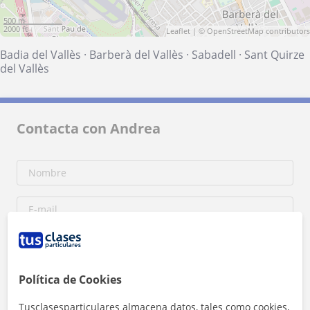
500 m
2000 ft
Leaflet
| ©
OpenStreetMap
contributors
Badia del Vallès
·
Barberà del Vallès
·
Sabadell
·
Sant Quirze
del Vallès
Contacta con Andrea
Política de Cookies
Tusclasesparticulares almacena datos, tales como cookies,