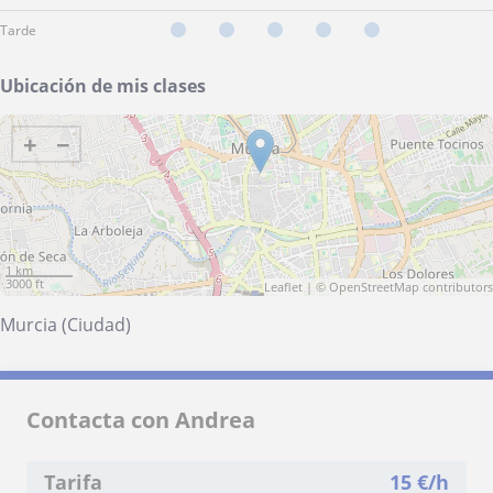
Tarde
Ubicación de mis clases
+
−
1 km
3000 ft
Leaflet
| ©
OpenStreetMap
contributors
Murcia (Ciudad)
Contacta con Andrea
Tarifa
15
€/h