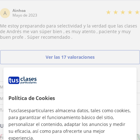
pone ejercicios, pequeñas pruebas etc.. sabe mucho de la materia
y así la imparte. Estamos encantados de haberle conocido y
Ainhoa
★
★
★
★
★
A
esperamos seguir contando con él. Muchas Gracias Andrés !!!
Mayo de 2023
Me estoy preparando para selectividad y la verdad que las clases
de Andrés me van súper bien , es muy atento , paciente y muy
buen profe . Súper recomendado .
Ver las 17 valoraciones
Lu
Ma
Mi
Ju
Vi
Sá
Do
Mañana
Política de Cookies
Mediodía
Tusclasesparticulares almacena datos, tales como cookies,
Tarde
para garantizar el funcionamiento básico del sitio,
personalizar el contenido, adaptar los anuncios y medir
Ubicación de mis clases
su eficacia, así como para ofrecerte una mejor
experiencia.