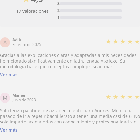
3
2
17 valoraciones
1
Adib
★
★
★
★
★
A
Febrero de 2025
Gracias a las explicaciones claras y adaptadas a mis necesidades,
he mejorado significativamente en latín, lengua y griego. Su
metodología hace que conceptos complejos sean más
comprensibles y aplicables, lo que ha facilitado mi aprendizaje y
Ver más
progresión en estas asignaturas. Se ve que le echa muchas ganas
además. Muy gracioso y simpático .
Mamen
★
★
★
★
★
M
Junio de 2023
Solo tengo palabras de agradecimiento para Andrés. Mi hija ha
pasado de ir a repetir bachillerato a tener una media casi de 6. No
solo imparte las materias con conocimiento y profesionalidad sino
que aplica una psicología que levanta la moral y autoestima de los
Ver más
alumnos. Es un profesor muy concienzudo se implica en el
estudio hace lo posible por que le queden claras las materias,