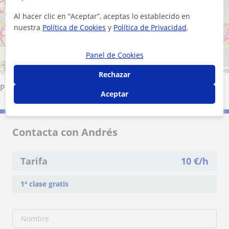
+
−
Al hacer clic en “Aceptar”, aceptas lo establecido en
nuestra
Política de Cookies
y
Política de Privacidad
.
Panel de Cookies
5 km
3 mi
Leaflet
| ©
OpenStreetMap
contributors
Rechazar
Pozuelo de Alarcón
·
Madrid (Ciudad)
·
Leganés
·
Coslada
Aceptar
Contacta con Andrés
Tarifa
10
€/h
1ª clase gratis