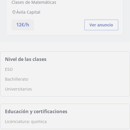
con experiencia en clases particulares y con
Clases de Matemáticas
buenos resultados
Ávila Capital
12
€/h
Ver anuncio
Nivel de las clases
ESO
Bachillerato
Universitarios
Educación y certificaciones
Licenciatura: quimica