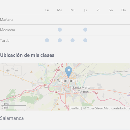
Lu
Ma
Mi
Ju
Vi
Sá
Do
Mañana
Mediodía
Tarde
Ubicación de mis clases
+
−
5 km
3 mi
Leaflet
| ©
OpenStreetMap
contributors
Salamanca