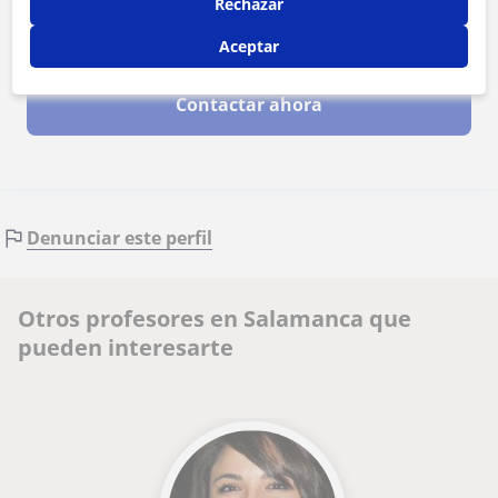
Rechazar
Al hacer clic, aceptas nuestro
aviso legal
y de
privacidad
Aceptar
Contactar ahora
Denunciar este perfil
Otros profesores en Salamanca que
pueden interesarte